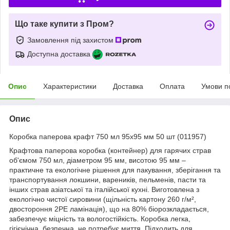
Що таке купити з Пром?
Замовлення під захистом
Доступна доставка
Опис
Характеристики
Доставка
Оплата
Умови п
Опис
Коробка паперова крафт 750 мл 95х95 мм 50 шт (011957)
Крафтова паперова коробка (контейнер) для гарячих страв
об'ємом 750 мл, діаметром 95 мм, висотою 95 мм –
практичне та екологічне рішення для пакування, зберігання та
транспортування локшини, вареників, пельменів, пасти та
інших страв азіатської та італійської кухні. Виготовлена з
екологічно чистої сировини (щільність картону 260 г/м²,
двостороння 2PE ламінація), що на 80% біорозкладається,
забезпечує міцність та вологостійкість. Коробка легка,
гігієнічна, безпечна, не потребує миття. Підходить для