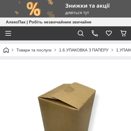
АлексПак | Робіть незвичайним звичайне
Товари та послуги
1.6.УПАКОВКА З ПАПЕРУ
1.УПА