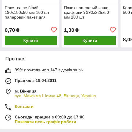
Пакет саше білий
Пакет паперовий саше
Коро
190х180х50 мм 100 шт
крафтовий 390х225х50
500 
паперовий пакет для
мм 100 шт
випічки та сендвічів
0,70
1,30
₴
₴
8,0
Купити
Купити
Про нас
99% позитивних з 147 відгуків за рік
Працює з 19.04.2011
м. Вінниця
вул. Максима Шимка 48, Вінниця, Україна
Контакти
Сьогодні працює з 09:00 до 17:00
Показати весь графік роботи