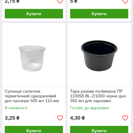
2,75
5
₴
₴
Купити
Купити
Супниця салатник
Тара разова полімерна ПР
герметичний одноразовий
110058 BL-2/1000 чорне дно
дно прозоре 500 мл 110 мм
350 мл для харчових
1000 шт контейнер для
продуктів (1000 шт)
В наявності
Готово до відправки
салатів та супів
3,25
4,30
₴
₴
Купити
Купити