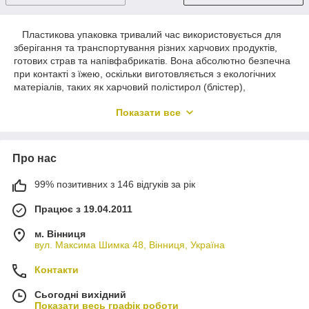
Пластикова упаковка тривалий час використовується для
зберігання та транспортування різних харчових продуктів,
готових страв та напівфабрикатів. Вона абсолютно безпечна
при контакті з їжею, оскільки виготовляється з екологічних
матеріалів, таких як харчовий полістирол (блістер),
поліпропілен. Пластикова упаковка універсальна тим, що
Показати все
може застосовуватися не тільки для зберігання і
переміщення продуктів, але також для їх розігріву, заморозки.
Пластикові ємності легкі та надійні, вони практично
Про нас
повністю замінили скляні та керамічні банки. Велика
різноманітність у виборі розмірів і форм контейнерів дозволяє
підібрати тару для будь-якого типу продуктів: рідин,
99% позитивних з 146 відгуків за рік
кондитерських виробів, морозива, овочів, фруктів, салатів та
Працює з 19.04.2011
напівфабрикатів, для пакування ягід.
Серед основних переваг пластикової упаковки
м. Вінниця
гідності виділяють:
вул. Максима Шимка 48, Вінниця, Україна
Низька вартість;
Контакти
Легка вага зручна у використанні;
Сьогодні вихідний
Великий вибір форм та розмірів – можна підібрати
Показати весь графік роботи