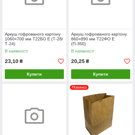
Аркуш гофрованого картону
Аркуш гофрованого картону
1060×700 мм Т22БО Е (Т-28/
860×890 мм Т22ФО Е
Т-24)
(П-350)
В наявності
В наявності
23,10
20,25
₴
₴
Купити
Купити
Новинка