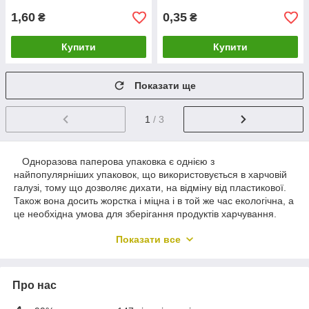
1,60
0,35
₴
₴
Купити
Купити
Показати ще
1
/ 3
Одноразова паперова упаковка є однією з
найпопулярніших упаковок, що використовується в харчовій
галузі, тому що дозволяє дихати, на відміну від пластикової.
Також вона досить жорстка і міцна і в той же час екологічна, а
це необхідна умова для зберігання продуктів харчування.
Паперові пакети та пакети типу саше, найчастіше
Показати все
використовується для різноманітної випічки – кондитерських
виробів та фастфуду.
Компанія АлексПак у своєму каталозі пропонує такі
Про нас
різновиди паперової упаковки від українських виробників: