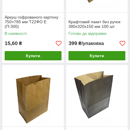
Аркуш гофрованого картону
750×785 мм Т22ФО Е
Крафтовий пакет без ручок
(П-300)
380х320х150 мм 100 шт
В наявності
Готово до відправки
15,60
399
₴
₴/упаковка
Купити
Купити