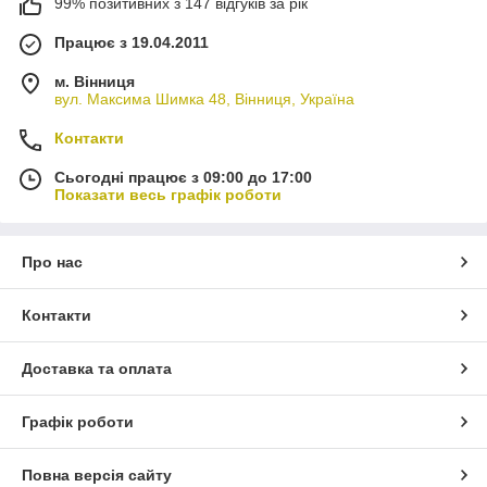
Пергаментний папір;
99% позитивних з 147 відгуків за рік
Рукави для випікання;
Працює з 19.04.2011
Папір для випікання;
м. Вінниця
Паперові куточки;
вул. Максима Шимка 48, Вінниця, Україна
Обгортковий папір;
Контакти
Пакувальний папір.
Купуючи товари українського виробника, покупці отримують:
Сьогодні працює з 09:00 до 17:00
Показати весь графік роботи
Широкий асортимент упаковки;
Розумні ціни;
Про нас
Продукцію, яка відповідає стандартам якості;
Систему знижок для постійних клієнтів;
Контакти
Персональну консультацію;
Сертифіковану продукцію.
Доставка та оплата
Ви можете замовити упаковку, залишивши замовлення в
нашому інтернет-магазині, через стандартний функціонал.
Графік роботи
Якщо є питання і ви хочете особисто обговорити замовлення,
зв'яжіться з нашими менеджерами за вказаними
телефонами. Будемо раді співпраці!
Повна версія сайту