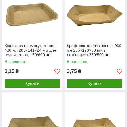
Крафтова прямокутна таця
Крафтова тарілка човник 960
430 мл 205×141×24 мм для
мл 255×178×50 мм з
подачі страв, 150/600 шт
ламінацією 250/500 шт
В наявності
В наявності
3,15
3,75
₴
₴
Купити
Купити