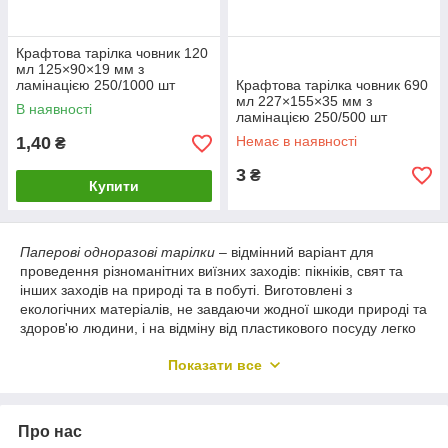
Крафтова тарілка човник 120
мл 125×90×19 мм з
ламінацією 250/1000 шт
Крафтова тарілка човник 690
мл 227×155×35 мм з
В наявності
ламінацією 250/500 шт
1,40
Немає в наявності
₴
3
₴
Купити
Паперові одноразові тарілки
– відмінний варіант для
проведення різноманітних виїзних заходів: пікніків, свят та
інших заходів на природі та в побуті. Виготовлені з
екологічних матеріалів, не завдаючи жодної шкоди природі та
здоров'ю людини, і на відміну від пластикового посуду легко
утилізуються.
Показати все
Паперові тарілки користуються підвищеним попитом у
кафе, усіляких підприємствах громадського харчування та
фастфудах. Неможливість застосувати використаний посуд
Про нас
повторно гарантує клієнтам чистоту та гігієнічність.