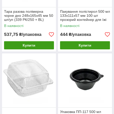
Тара разова полімерна
Пакування полістирол 500 мл
чорне дно 248х165х45 мм 50
133х111х57 мм 100 шт
шт/уп (339 РК/250 + BL)
прозорий контейнер для їжі
В наявності
В наявності
537,75
444
₴/упаковка
₴/упаковка
Купити
Купити
Упаковка ПП-117 500 мл