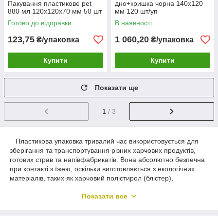
Пакування пластикове pet
дно+кришка чорна 140х120
880 мл 120х120х70 мм 50 шт
мм 120 шт/уп
Готово до відправки
В наявності
123,75
1 060,20
₴/упаковка
₴/упаковка
Купити
Купити
Показати ще
1
/ 3
Пластикова упаковка тривалий час використовується для
зберігання та транспортування різних харчових продуктів,
готових страв та напівфабрикатів. Вона абсолютно безпечна
при контакті з їжею, оскільки виготовляється з екологічних
матеріалів, таких як харчовий полістирол (блістер),
поліпропілен. Пластикова упаковка універсальна тим, що
Показати все
може застосовуватися не тільки для зберігання і
переміщення продуктів, але також для їх розігріву, заморозки.