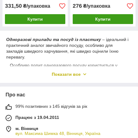
331,50
276
₴/упаковка
₴/упаковка
Купити
Купити
Одноразові прилади та посуд із пластику
– ідеальний і
практичний аналог звичайного посуду, особливо для
закладів швидкого харчування, які швидко оцінили їхню
перевагу.
Особливо попит одноразового посуду користується у
випадках організації пікніка на свіжому повітрі, корпоративу,
Показати все
на дачі або інші заходи.
Переваги одноразової пластикової посуду:
Доступна вартість.
Ціна
Про нас
одноразового пластикового посуду досить невисока.
99% позитивних з 145 відгуків за рік
Простота та зручність користування
.
Посуд виконаний із пластику, практично не має ваги,
Працює з 19.04.2011
займає мінімум простору. Такі тарілки зручно вкладати
одна в одну, максимально заощаджуючи місце.
м. Вінниця
Подібний посуд не використовується повторно і не
вул. Максима Шимка 48, Вінниця, Україна
миється, після їди його можна легко зім'яти і викинути в