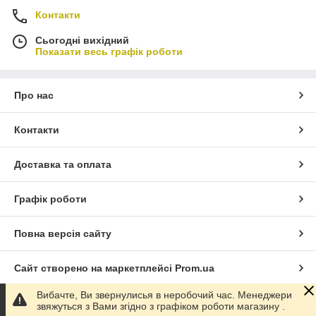
контейнер для відходів із пластику.
Контакти
Безпека
. Тарілки випускаються безпечними для
Сьогодні вихідний
людини, при використанні не виділяють небезпечних
Показати весь графік роботи
токсинів.
Висока міцність та практичність
. Матеріал
відрізняється гнучкістю та надійністю, тому у разі
Про нас
падіння тарілки не деформуються та не б'ються.
Контакти
Доставка та оплата
Графік роботи
Повна версія сайту
Сайт створено на маркетплейсі
Prom.ua
Вибачте, Ви звернулисья в неробочий час. Менеджери
Політика конфіденційності
звяжуться з Вами згідно з графіком роботи магазину .