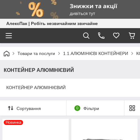
АлексПак | Робіть незвичайним звичайне
Товари та послуги
1.1.АЛЮМІНІЄВІ КОНТЕЙНЕРИ
К
КОНТЕЙНЕР АЛЮМІНІЄВИЙ
КОНТЕЙНЕР АЛЮМІНІЄВИЙ
Сортування
0
Фільтри
Новинка