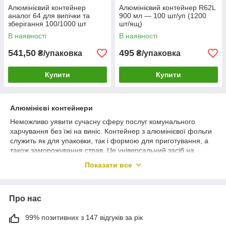
Алюмінієвий контейнер
Алюмінієвий контейнер R62L
аналог 64 для випічки та
900 мл — 100 шт/уп (1200
зберігання 100/1000 шт
шт/ящ)
В наявності
В наявності
541,50
495
₴/упаковка
₴/упаковка
Купити
Купити
Алюмінієві контейнери
Неможливо уявити сучасну сферу послуг комунального
харчування без їжі на виніс. Контейнер з алюмінієвої фольги
служить як для упаковки, так і формою для приготування, а
також заморожування страв. Це універсальний засіб на
допомогу ресторанам та кейтерингу, запікання та випічки,
Показати все
заморозки, зберігання, упаковка для доставки фастфуду та
ресторанних страв.
В інтернет-магазині АлексПак представлені контейнери з
Про нас
фольги круглої, овальної, квадратної та прямокутної форми.
Для упаковки кількох готових страв в один контейнер
99% позитивних з 147 відгуків за рік
представлені форми, розділені на 2 або 3 відсіки.