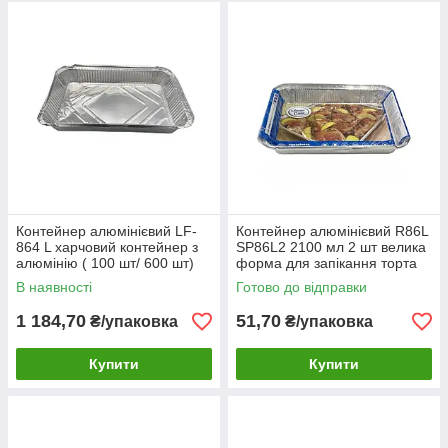
Контейнер алюмінієвий LF-
Контейнер алюмінієвий R86L
864 L харчовий контейнер з
SP86L2 2100 мл 2 шт велика
алюмінію ( 100 шт/ 600 шт)
форма для запікання торта
88
та м'яса
В наявності
Готово до відправки
1 184,70
51,70
₴/упаковка
₴/упаковка
Купити
Купити