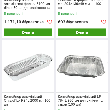
алюмінієвої фольги 3100 мл
мл, 204×139×49 мм — 100
білий 50 шт для запікання та
шт
зберігання
В наявності
В наявності
1 171,10
603
₴/упаковка
₴/упаковка
Купити
Купити
Контейнер алюмінієвий
Контейнер алюмінієвий LF-
СтудіоПак R94L 2000 мл 100
784 L 960 мл для випічки та
шт
страв (100 шт)