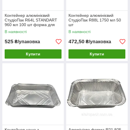
Контейнер алюмінієвий
Контейнер алюмінієвий
СтудіоПак R64L STANDART
СтудіоПак R88L 1750 мл 50
960 мл 100 шт форма для
шт
випікання та запікання
В наявності
В наявності
525
472,50
₴/упаковка
₴/упаковка
Купити
Купити
Контейнер чаша з
Алюмінієва форма R21 925