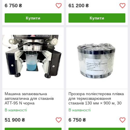
6 750
61 200
₴
₴
Купити
Купити
Машина запаювальна
Прозора поліестерова плівка
автоматична для стаканів
для термозварювання
ATT-95 N чорна
стаканів 130 мм × 900 м, 30
мкм
В наявності
В наявності
51 900
6 750
₴
₴