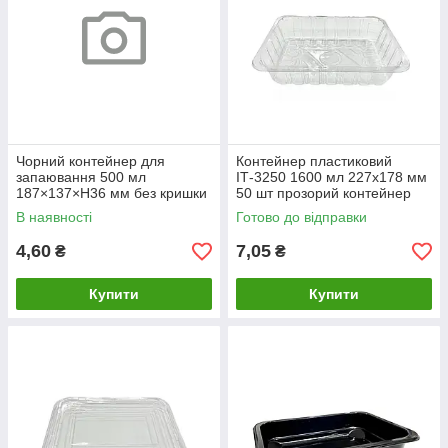
Чорний контейнер для
Контейнер пластиковий
запаювання 500 мл
ІТ-3250 1600 мл 227х178 мм
187×137×Н36 мм без кришки
50 шт прозорий контейнер
("М")
для їжі
В наявності
Готово до відправки
4,60
7,05
₴
₴
Купити
Купити