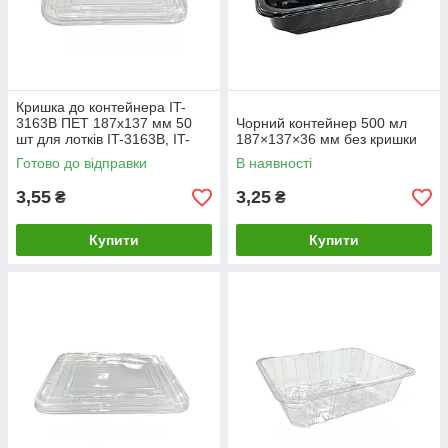
Кришка до контейнера IT-
3163B ПЕТ 187х137 мм 50
Чорний контейнер 500 мл
шт для лотків IT-3163B, IT-
187×137×36 мм без кришки
3150, IT-3183
Готово до відправки
В наявності
3,55
3,25
₴
₴
Купити
Купити