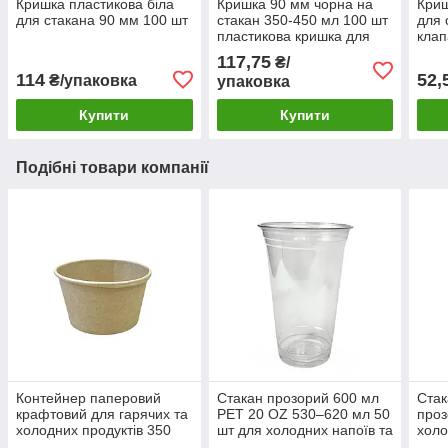
Кришка пластикова біла
Кришка 90 мм чорна на
Криш
для стакана 90 мм 100 шт
стакан 350-450 мл 100 шт
для 
пластикова кришка для
клап
напоїв
117,75
₴/
114
52,
₴/упаковка
упаковка
Купити
Купити
Подібні товари компанії
Контейнер паперовий
Стакан прозорий 600 мл
Стак
крафтовий для гарячих та
PET 20 OZ 530–620 мл 50
проз
холодних продуктів 350
шт для холодних напоїв та
холо
мл 90/116 мм 50 шт
сервірування
десе