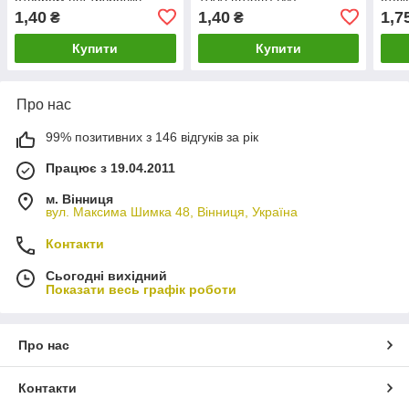
отвором під трубочку
1000 шт/ящ) (М)
стак
1,40
1,40
1,7
₴
₴
Купити
Купити
Про нас
99% позитивних з 146 відгуків за рік
Працює з 19.04.2011
м. Вінниця
вул. Максима Шимка 48, Вінниця, Україна
Контакти
Сьогодні вихідний
Показати весь графік роботи
Про нас
Контакти