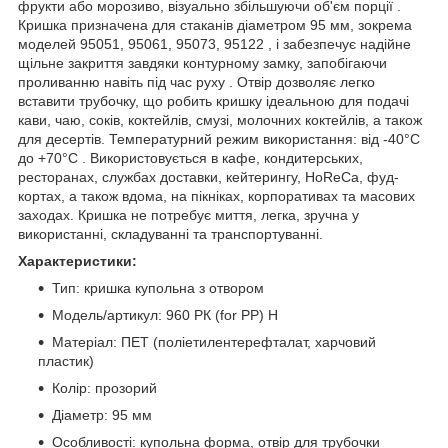
фрукти або морозиво, візуально збільшуючи об'єм порції .
Кришка призначена для стаканів діаметром 95 мм, зокрема
моделей 95051, 95061, 95073, 95122 , і забезпечує надійне
щільне закриття завдяки контурному замку, запобігаючи
проливанню навіть під час руху . Отвір дозволяє легко
вставити трубочку, що робить кришку ідеальною для подачі
кави, чаю, соків, коктейлів, смузі, молочних коктейлів, а також
для десертів. Температурний режим використання: від -40°С
до +70°С . Використовується в кафе, кондитерських,
ресторанах, службах доставки, кейтерингу, HoReCa, фуд-
кортах, а також вдома, на пікніках, корпоративах та масових
заходах. Кришка не потребує миття, легка, зручна у
використанні, складуванні та транспортуванні.
Характеристики:
Тип: кришка купольна з отвором
Модель/артикул: 960 РК (for PP) Н
Матеріал: ПЕТ (поліетилентерефталат, харчовий
пластик)
Колір: прозорий
Діаметр: 95 мм
Особливості: купольна форма, отвір для трубочки