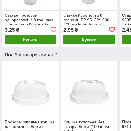
Стакан прозорий
Стакан Кристалл з 8
Стак
одноразовий з 8 гранями
гранями РР 95122/1000
9505
кристал рр 500 мл 50 шт
400 мл 50 шт/рукав
130 
3,25
2,95
2,4
₴
₴
Купити
Купити
Подібні товари компанії
Прозора купольна кришка
Кришка купольна без
Проз
для стаканів 95 мм з
отвору 95 мм (100 шт/уп,
961 