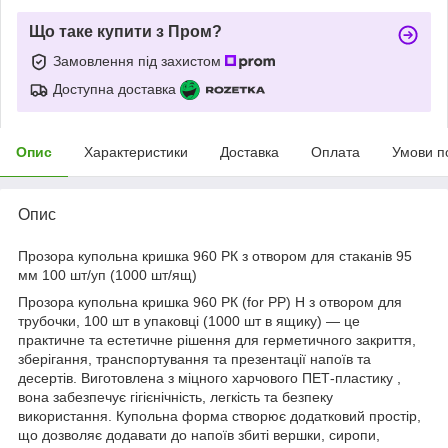
Що таке купити з Пром?
Замовлення під захистом
Доступна доставка
Опис
Характеристики
Доставка
Оплата
Умови п
Опис
Прозора купольна кришка 960 РК з отвором для стаканів 95
мм 100 шт/уп (1000 шт/ящ)
Прозора купольна кришка 960 РК (for PP) Н з отвором для
трубочки, 100 шт в упаковці (1000 шт в ящику) — це
практичне та естетичне рішення для герметичного закриття,
зберігання, транспортування та презентації напоїв та
десертів. Виготовлена з міцного харчового ПЕТ-пластику ,
вона забезпечує гігієнічність, легкість та безпеку
використання. Купольна форма створює додатковий простір,
що дозволяє додавати до напоїв збиті вершки, сиропи,