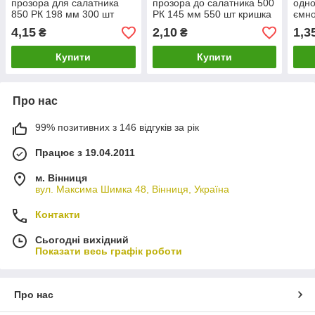
прозора для салатника
прозора до салатника 500
одно
850 РК 198 мм 300 шт
РК 145 мм 550 шт кришка
ємно
кришка для контейнера
для контейнера 510 BL
4,15
2,10
1,3
₴
₴
850 BL
Купити
Купити
Про нас
99% позитивних з 146 відгуків за рік
Працює з 19.04.2011
м. Вінниця
вул. Максима Шимка 48, Вінниця, Україна
Контакти
Сьогодні вихідний
Показати весь графік роботи
Про нас