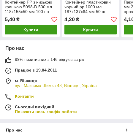
Контейнер PP з низькою
Контейнер пластиковий
Паку
кришкою 5098-D 500 мл
чорний рр 1000 мл
мм 2
118х155х50 мм 100 шт
187х137х64 мм 50 шт
проз
пластикова упаковка для
конт
5,40
4,20
4,1
₴
₴
їжі
Купити
Купити
Про нас
99% позитивних з 146 відгуків за рік
Працює з 19.04.2011
м. Вінниця
вул. Максима Шимка 48, Вінниця, Україна
Контакти
Сьогодні вихідний
Показати весь графік роботи
Про нас