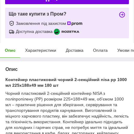
Що таке купити з Пром?
Замовлення під захистом
Доступна доставка
Опис
Характеристики
Доставка
Оплата
Умови п
Опис
Контейнер пластиковий чорний 2-секційний nisa pp 1000
мл 225х188х49 мм 180 шт
Чорний пластиковий 2-секційний контейнер NISA з
поліпропілену (PP) розміром 225×188×49 мм, об'ємом 1000
мл – практичне рішення для зберігання, сервірування та
транспортування продуктів харчування. Виготовлений із
міцного харчового пластику, він забезпечує надійність, легкість
та гігієнічність використання. Контейнер ідеально підходить
для холодних і гарячих страв, не потребує миття та ідеальний
для використання в кафе, барах, ресторанах, кейтерингу,