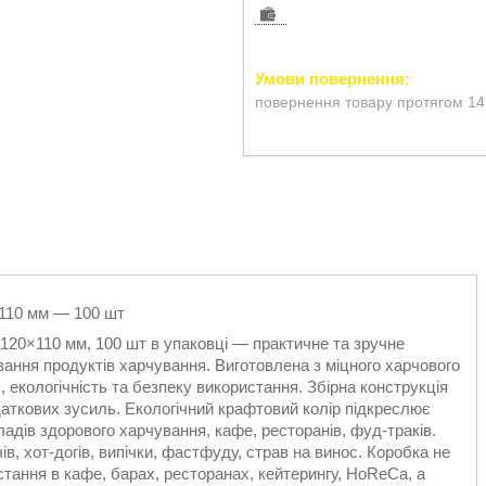
повернення товару протягом 14
×110 мм — 100 шт
120×110 мм, 100 шт в упаковці — практичне та зручне
вання продуктів харчування. Виготовлена з міцного харчового
ь, екологічність та безпеку використання. Збірна конструкція
аткових зусиль. Екологічний крафтовий колір підкреслює
ладів здорового харчування, кафе, ресторанів, фуд-траків.
чів, хот-догів, випічки, фастфуду, страв на винос. Коробка не
тання в кафе, барах, ресторанах, кейтерингу, HoReCa, а