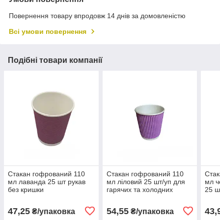
Повернення товару впродовж 14 днів за домовленістю
Всі умови повернення
Подібні товари компанії
Стакан гофрований 110
Стакан гофрований 110
Стак
мл лаванда 25 шт рукав
мл ліловий 25 шт/уп для
мл ч
без кришки
гарячих та холодних
25 ш
напоїв
47,25
54,55
43,
₴/упаковка
₴/упаковка