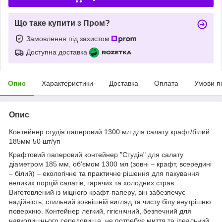
Що таке купити з Пром?
Замовлення під захистом
Доступна доставка
Опис
Характеристики
Доставка
Оплата
Умови п
Опис
Контейнер студія паперовий 1300 мл для салату крафт/білий
185мм 50 шт/уп
Крафтовий паперовий контейнер "Студія" для салату
діаметром 185 мм, об'ємом 1300 мл (зовні – крафт, всередині
– білий) – екологічне та практичне рішення для пакування
великих порцій салатів, гарячих та холодних страв.
Виготовлений із міцного крафт-паперу, він забезпечує
надійність, стильний зовнішній вигляд та чисту білу внутрішню
поверхню. Контейнер легкий, гігієнічний, безпечний для
навколишнього середовища, не потребує миття та ідеальний