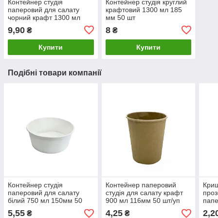
Контейнер студія
Контейнер студія круглий
паперовий для салату
крафтовий 1300 мл 185
чорний крафт 1300 мл
мм 50 шт
185 мм 50 шт
9,90
8
₴
₴
Купити
Купити
Подібні товари компанії
Контейнер студія
Контейнер паперовий
Криш
паперовий для салату
студія для салату крафт
проз
білий 750 мл 150мм 50
900 мл 116мм 50 шт/уп
папе
шт/уп
студ
5,55
4,25
2,2
₴
₴