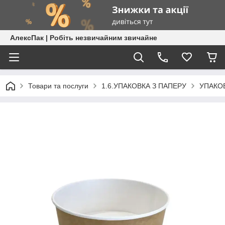
АлексПак | Робіть незвичайним звичайне
Товари та послуги
1.6.УПАКОВКА З ПАПЕРУ
УПАКО