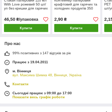
Стакан паперовий 110 мл
Контейнер паперовий
Стак
With Love рожевий 50 шт/
крафтовий для гарячих та
PET 
уп без кришки для гарячих
холодних продуктів 350
шт/у
та холодних напоїв
мл 90/116 мм 50 шт
напо
46,50
2,90
2,1
₴/упаковка
₴
Купити
Купити
Про нас
99% позитивних з 147 відгуків за рік
Працює з 19.04.2011
м. Вінниця
вул. Максима Шимка 48, Вінниця, Україна
Контакти
Сьогодні працює з 09:00 до 17:00
Показати весь графік роботи