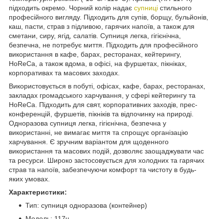
підходить окремо. Чорний колір надає
супниці
стильного
професійного вигляду. Підходить для супів, борщу, бульйонів,
каш, пасти, страв з підливою, гарячих напоїв, а також для
сметани, сиру, ягід, салатів. Супниця легка, гігієнічна,
безпечна, не потребує миття. Підходить для професійного
використання в кафе, барах, ресторанах, кейтерингу,
HoReCa, а також вдома, в офісі, на фуршетах, пікніках,
корпоративах та масових заходах.
Використовується в побуті, офісах, кафе, барах, ресторанах,
закладах громадського харчування, у сфері кейтерингу та
HoReCa. Підходить для свят, корпоративних заходів, прес-
конференцій, фуршетів, пікніків та відпочинку на природі.
Одноразова супниця легка, гігієнічна, безпечна у
використанні, не вимагає миття та спрощує організацію
харчування. Є зручним варіантом для щоденного
використання та масових подій, дозволяє заощаджувати час
та ресурси. Широко застосовується для холодних та гарячих
страв та напоїв, забезпечуючи комфорт та чистоту в будь-
яких умовах.
Характеристики:
Тип: супниця одноразова (контейнер)
Модель: 117ч