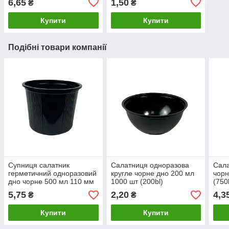
6,65
1,50
₴
₴
Купити
Купити
Подібні товари компанії
Супниця салатник
Салатниця одноразова
Сала
герметичний одноразовий
кругле чорне дно 200 мл
чорн
дно чорне 500 мл 110 мм
1000 шт (200bl)
(750
1000 шт контейнер для
5,75
2,20
4,3
₴
₴
салатів та гарячих страв
Купити
Купити