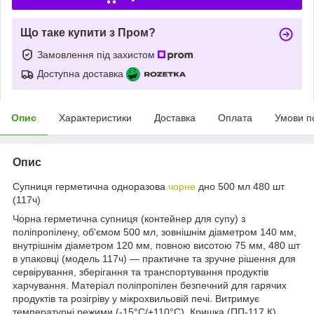
Що таке купити з Пром?
Замовлення під захистом
Доступна доставка
Опис
Характеристики
Доставка
Оплата
Умови п
Опис
Супниця герметична одноразова
чорне
дно 500 мл 480 шт
(117ч)
Чорна герметична супниця (контейнер для супу) з
поліпропілену, об'ємом 500 мл, зовнішнім діаметром 140 мм,
внутрішнім діаметром 120 мм, повною висотою 75 мм, 480 шт
в упаковці (модель 117ч) — практичне та зручне рішення для
сервірування, зберігання та транспортування продуктів
харчування. Матеріал поліпропілен безпечний для гарячих
продуктів та розігріву у мікрохвильовій печі. Витримує
температурні режими (-15°C/+110°C). Кришка (ПП-117 К)