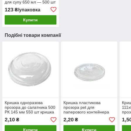
для супу 650 мл — 500 шт
123
₴/упаковка
Купити
Подібні товари компанії
Кришка одноразова
Кришка пластикова
Криш
прозора до салатника 500
прозора pet для
111х
РК 145 мм 550 шт кришка
паперового контейнера
проз
для контейнера 510 BL
студія 97 мм 50 шт
конт
2,10
2,20
1,5
₴
₴
Купити
Купити