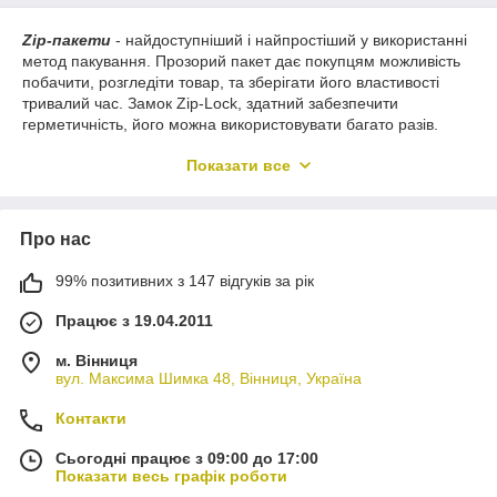
Zip-пакети
- найдоступніший і найпростіший у використанні
метод пакування. Прозорий пакет дає покупцям можливість
побачити, розгледіти товар, та зберігати його властивості
тривалий час. Замок Zip-Lock, здатний забезпечити
герметичність, його можна використовувати багато разів.
Останнім часом Зіп пакети набули високої популярності. Їх
Показати все
застосовують у побуті, в промисловості, а також у медичних
галузях. Це зумовлено універсальністю та практичністю
продукції. Завдяки засувці, пакет можна закривати та
Про нас
відкривати багаторазово. При цьому герметичність
зберігатиметься протягом усього терміну.
99% позитивних з 147 відгуків за рік
Виробництво такої упаковки не витратне, а характеристики
застібки дають змогу використовувати цей тип практично
Працює з 19.04.2011
всюди.
м. Вінниця
У пакети з таким видом замка упаковують усе те, що може
вул. Максима Шимка 48, Вінниця, Україна
легко висипатися і розгубитися, а також те, що необхідно
вберегти від контакту з вологою: ювелірні прикраси,
Контакти
медикаменти, насіння, кріпильні елементи, предмети
біжутерії, дрібні іграшки тощо.
Сьогодні працює з 09:00 до 17:00
Переваги використання Zip-пакетів:
Показати весь графік роботи