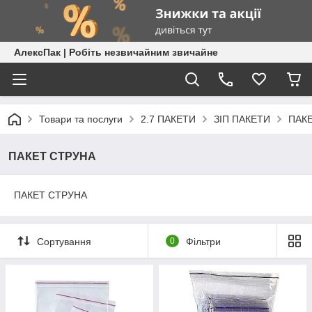
АлексПак | Робіть незвичайним звичайне
Товари та послуги
2.7 ПАКЕТИ
ЗІП ПАКЕТИ
ПАК
ПАКЕТ СТРУНА
ПАКЕТ СТРУНА
Сортування
0
Фільтри