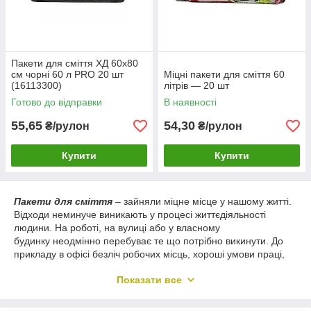
Пакети для сміття ХД 60х80
см чорні 60 л PRO 20 шт
Міцні пакети для сміття 60
(16113300)
літрів — 20 шт
Готово до відправки
В наявності
55,65
54,30
₴/рулон
₴/рулон
Купити
Купити
Пакети для сміття
– зайняли міцне місце у нашому житті.
Відходи неминуче виникають у процесі життєдіяльності
людини. На роботі, на вулиці або у власному
будинку неодмінно перебуває те що потрібно викинути. До
прикладу в офісі безліч робочих місць, хороші умови праці,
але і в ньому акумулюється немала кількість різноманітних
Показати все
відходів. Мішки для сміття стануть чудовою альтернативою
звичайному бляшаному або пластмасовому відру.