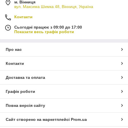
Купивши, упаковку для кондитерських виробів на нашому
м. Вінниця
вул. Максима Шимка 48, Вінниця, Україна
сайті, ми гарантуємо якість продукції від виробника в
потрібній кількості. Зробити замовлення Ви можете
Контакти
залишивши заявку на сайті або зв'язавшись з нашими
менеджерами за вказаними номерами телефону. В
Сьогодні працює з 09:00 до 17:00
асортименті представлені різні види упаковки для інших видів
Показати весь графік роботи
харчових товарів.
Про нас
Контакти
Доставка та оплата
Графік роботи
Повна версія сайту
Сайт створено на маркетплейсі
Prom.ua