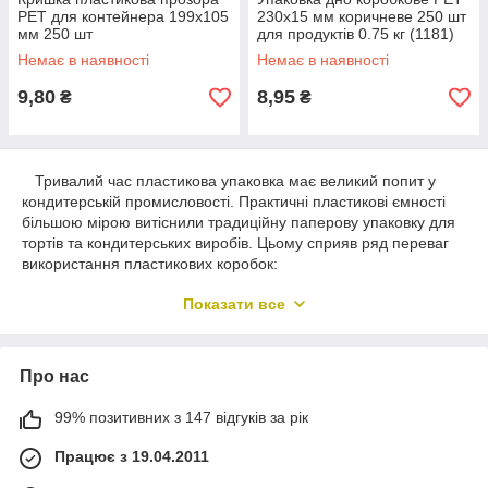
PET для контейнера 199х105
230х15 мм коричневе 250 шт
мм 250 шт
для продуктів 0.75 кг (1181)
Немає в наявності
Немає в наявності
9,80
8,95
₴
₴
Тривалий час пластикова упаковка має великий попит у
кондитерській промисловості. Практичні пластикові ємності
більшою мірою витіснили традиційну паперову упаковку для
тортів та кондитерських виробів. Цьому сприяв ряд переваг
використання пластикових коробок:
Низька ціна;
Показати все
Прозорі стінки ємності дозволяють оцінити зовнішній
вигляд та стан вмісту;
Практична міцна упаковка, яка збереже цілісність
Про нас
продукту та його смакові властивості;
99% позитивних з 147 відгуків за рік
Великий вибір форм та розмірів коробок дозволяє
підібрати упаковку для будь-якого виду кондитерських
Працює з 19.04.2011
виробів.