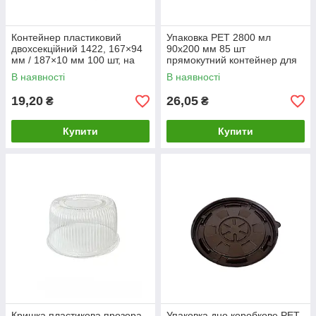
Контейнер пластиковий
Упаковка PET 2800 мл
двохсекційний 1422, 167×94
90х200 мм 85 шт
мм / 187×10 мм 100 шт, на
прямокутний контейнер для
0,5 кг
продуктів (1232 п/ч)
В наявності
В наявності
19,20
26,05
₴
₴
Купити
Купити
Кришка пластикова прозора
Упаковка дно коробкове PET