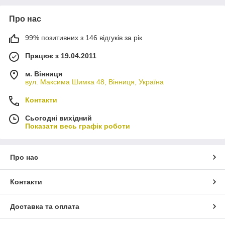
вигляд та стан вмісту;
Практична міцна упаковка, яка збереже цілісність
Про нас
продукту та його смакові властивості;
99% позитивних з 146 відгуків за рік
Великий вибір форм та розмірів коробок дозволяє
підібрати упаковку для будь-якого виду кондитерських
Працює з 19.04.2011
виробів.
Купивши, упаковку для кондитерських виробів на нашому
м. Вінниця
вул. Максима Шимка 48, Вінниця, Україна
сайті, ми гарантуємо якість продукції від виробника в
потрібній кількості. Зробити замовлення Ви можете
Контакти
залишивши заявку на сайті або зв'язавшись з нашими
менеджерами за вказаними номерами телефону. В
Сьогодні вихідний
асортименті представлені різні види упаковки для інших видів
Показати весь графік роботи
харчових товарів.
Про нас
Контакти
Доставка та оплата