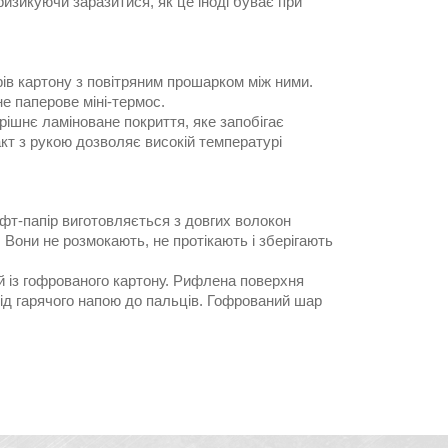
ризикуючи заразитися, як це іноді буває при
ів картону з повітряним прошарком між ними.
е паперове міні-термос.
рішнє ламіноване покриття, яке запобігає
акт з рукою дозволяє високій температурі
афт-папір виготовляється з довгих волокон
 Вони не розмокають, не протікають і зберігають
 із гофрованого картону. Рифлена поверхня
від гарячого напою до пальців. Гофрований шар