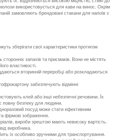
ють їх. Відрізняються високою міцністю, стійкі до
люлози використовується для кави на винос. Окрім
мпаній замовляють брендовані стакани для напоїв з
жуть зберігати свої характеристики протягом
.
ь сторонніх запахів та присмаків. Вони не містять
його властивості.
іддаються вторинній переробці або розкладаються
 гофрокартону забезпечують відмінні
истовують клей або інші небезпечні речовини. Їх
є повну безпеку для людини.
 одноразовий посуд може стати ефективним
та фірмові зображення.
ріалів, вироби зрештою мають невисоку вартість.
від виробника.
обить їх особливо зручними для транспортування.