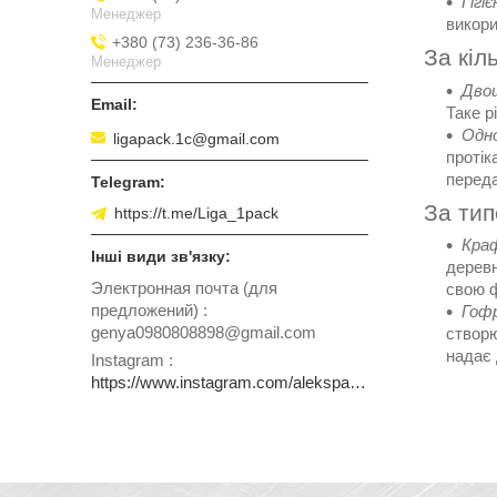
Гігіє
Менеджер
викори
+380 (73) 236-36-86
За кіл
Менеджер
Двош
Таке р
Одн
ligapack.1c@gmail.com
протік
переда
За тип
https://t.me/Liga_1pack
Кра
деревн
Электронная почта (для
свою ф
предложений)
Гофр
genya0980808898@gmail.com
створю
надає 
Instagram
https://www.instagram.com/alekspack.ua