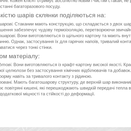
нічні
. Кожен клієнт отримує абсолютно новий і чистий стакан, не 
станні багаторазового посуду.
ькістю шарів склянки поділяються на:
арові.
Стакании мають конструкцію, що складається з двох шар
ішення забезпечує чудову термоізоляцію, перетворюючи звичайн
ошарові
. Вони виготовляються із щільного картону та мають внут
анню. Однак, застосування їх для гарячих напоїв, тривалий конт
ватися через тонкі стінки.
ом матеріалу:
фтові
. Вони виготовляються із крафт-картону високої якості. Кр
ої целюлози без застосування хімічних відбілювачів та добавок.
орму навіть за тривалого контакту з рідиною.
овані.
Мають багатошарову структуру, де верхній шар виконаний
є повітряні кишені, які перешкоджають швидкій передачі тепла 
додаткової міцності та стійкості до деформації.