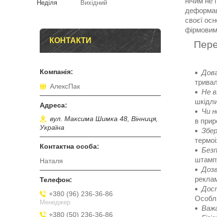
нічим не 
Неділя
Вихідний
деформац
своєї осн
фірмовим
КОНТАКТИ
Перева
Довг
тривал
АлексПак
Не в
шкідли
Чи н
вул. Максима Шимка 48, Вінниця,
в при
Україна
Збе
термоі
Безп
штампу
Наталя
Доз
реклам
Дост
+380 (96) 236-36-86
Особли
Менеджер
Важ
+380 (50) 236-36-86