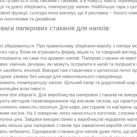
поступаються пластиковим стаканам, а в чомусь навіть перевершу
ії та довго зберігають температуру напою. Найбільше тара з це
овної функції, сьогодні вона виконує ще й рекламну – багато ко
и логотипами та дизайном.
ги паперових стаканів для напоїв:
о зберігаються.
При правильному зберіганні виробу з паперу мо
ого часу. Вони не втрачають форму, міцність та товарний вигляд
пливають на смак та аромат напоїв
. Паперові стакани не мают
вих хімічних речовин, які можуть потрапити в напій та погіршити 
е шкодять екології
. Використані стаканчики з целюлози легко п
родних умовах без шкоди для навколишнього середовища.
рігають температуру напою
. Щільний папір та додатковий шар
золяційні властивості.
ечні для здоров'я
. Для виробництва паперових стаканів не викор
ють методом термозварювання під високим тиском, що гаранту
воляють нанести логотип
. Для кафе, ресторанів та кав'ярень
ним носієм. На її поверхню легко наносяться логотипи, слогани 
упна ціна.
Завдяки використанню у виробництві недорогих мате
во низька ціна паперових стакнів при замовленні виробів оптом 
ать небагато
. Одноразові стакани для напоїв дуже легкі, що р