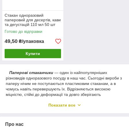
Стакан одноразовий
паперовий для десертів, кави
та дегустацій 110 мл 50 шт
Готово до відправки
49,50
₴/упаковка
Купити
Паперові стаканчики
— один із найпопулярніших
різновидів одноразового посуду в наш час. Сьогодні вироби з
паперу нічим не поступаються пластиковим стаканам, а в
чомусь навіть перевершують їх. Відрізняються високою
міцністю, стійкі до деформації та довго зберігають
температуру напою. Найбільше тара з целюлози
Показати все
використовується для кави на винос. Окрім своєї основної
функції, сьогодні вона виконує ще й рекламну – багато
компаній замовляють брендовані стакани для напоїв з
фірмовими логотипами та дизайном.
Про нас